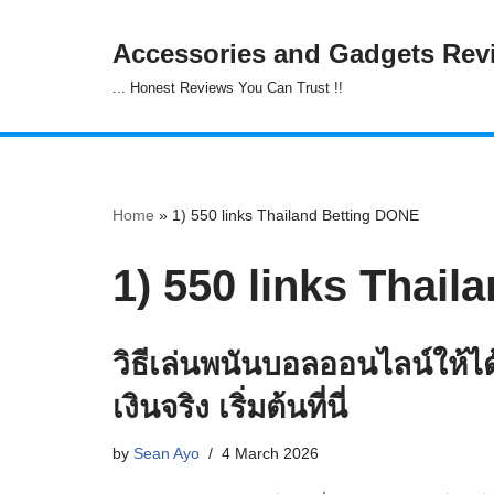
Accessories and Gadgets Rev
Skip
... Honest Reviews You Can Trust !!
to
content
Home
»
1) 550 links Thailand Betting DONE
1) 550 links Thai
วิธีเล่นพนันบอลออนไลน์ให้ได
เงินจริง เริ่มต้นที่นี่
by
Sean Ayo
4 March 2026