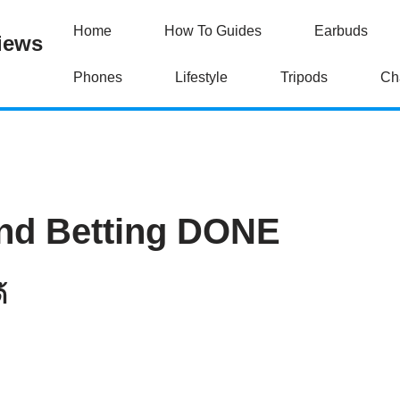
Home
How To Guides
Earbuds
iews
Phones
Lifestyle
Tripods
Ch
land Betting DONE
้