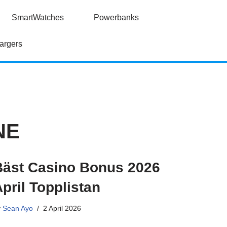
SmartWatches
Powerbanks
argers
ONE
Bäst Casino Bonus 2026
pril Topplistan
y
Sean Ayo
2 April 2026