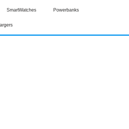
SmartWatches
Powerbanks
argers