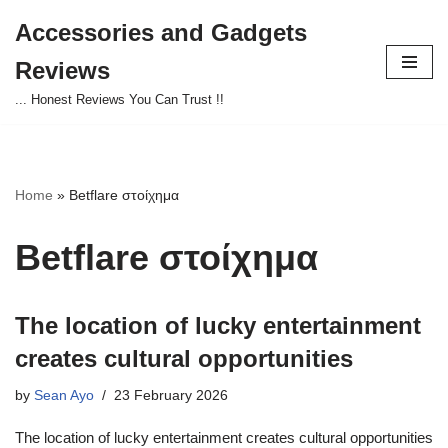
Accessories and Gadgets
Skip
Reviews
to
content
... Honest Reviews You Can Trust !!
Home
»
Betflare στοίχημα
Betflare στοίχημα
The location of lucky entertainment
creates cultural opportunities
by
Sean Ayo
23 February 2026
The location of lucky entertainment creates cultural opportunities