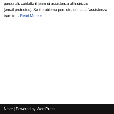
personali, contatta il team di assistenza all’indirizzo
[email protected]. Se il problema persiste, contatta l’assistenza
tramite…
Read More »
Neve
| Powered by
WordPress