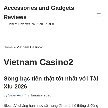
Accessories and Gadgets
Skip
Reviews
to
content
... Honest Reviews You Can Trust !!
Home
»
Vietnam Casino2
Vietnam Casino2
Sòng bạc tiền thật tốt nhất với Tài
Xỉu 2026
by
Sean Ayo
9 January 2026
Slots LV, chẳng hạn như, sẽ mang đến một hệ thống di động