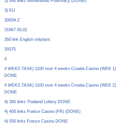
3) 550 links Netherlands Pharmacy (DONE)
3) EU
3000A Z
31867 05.02
350 link English onlyfans
39375
4
4 WEKS TASK) 1100 over 4 weeks Croatia Casino (WEK 1)
DONE
4 WEKS TASK) 1100 over 4 weeks Croatia Casino (WEK 2)
DONE
4) 385 links Thailand Lottery DONE
4) 400 links France Casino (FR) (DONE)
4) 550 links France Casino DONE