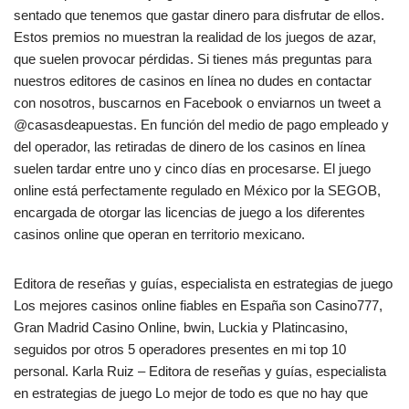
sentado que tenemos que gastar dinero para disfrutar de ellos.
Estos premios no muestran la realidad de los juegos de azar,
que suelen provocar pérdidas. Si tienes más preguntas para
nuestros editores de casinos en línea no dudes en contactar
con nosotros, buscarnos en Facebook o enviarnos un tweet a
@casasdeapuestas. En función del medio de pago empleado y
del operador, las retiradas de dinero de los casinos en línea
suelen tardar entre uno y cinco días en procesarse. El juego
online está perfectamente regulado en México por la SEGOB,
encargada de otorgar las licencias de juego a los diferentes
casinos online que operan en territorio mexicano.
Editora de reseñas y guías, especialista en estrategias de juego
Los mejores casinos online fiables en España son Casino777,
Gran Madrid Casino Online, bwin, Luckia y Platincasino,
seguidos por otros 5 operadores presentes en mi top 10
personal. Karla Ruiz – Editora de reseñas y guías, especialista
en estrategias de juego Lo mejor de todo es que no hay que