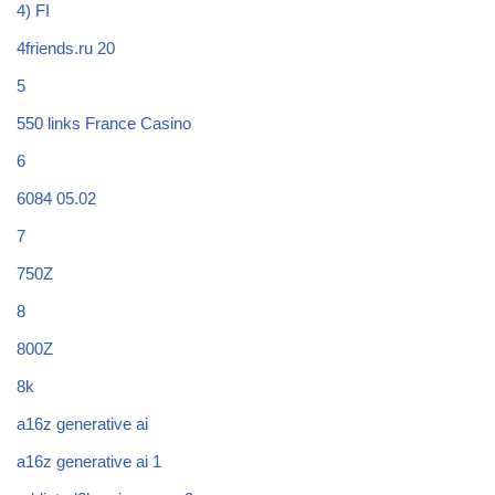
4) FI
4friends.ru 20
5
550 links France Casino
6
6084 05.02
7
750Z
8
800Z
8k
a16z generative ai
a16z generative ai 1