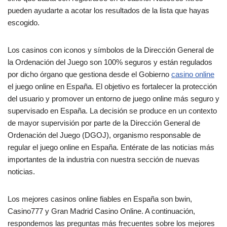
pueden ayudarte a acotar los resultados de la lista que hayas
escogido.
Los casinos con iconos y símbolos de la Dirección General de
la Ordenación del Juego son 100% seguros y están regulados
por dicho órgano que gestiona desde el Gobierno
casino online
el juego online en España. El objetivo es fortalecer la protección
del usuario y promover un entorno de juego online más seguro y
supervisado en España. La decisión se produce en un contexto
de mayor supervisión por parte de la Dirección General de
Ordenación del Juego (DGOJ), organismo responsable de
regular el juego online en España. Entérate de las noticias más
importantes de la industria con nuestra sección de nuevas
noticias.
Los mejores casinos online fiables en España son bwin,
Casino777 y Gran Madrid Casino Online. A continuación,
respondemos las preguntas más frecuentes sobre los mejores