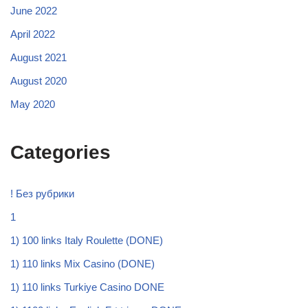
June 2022
April 2022
August 2021
August 2020
May 2020
Categories
! Без рубрики
1
1) 100 links Italy Roulette (DONE)
1) 110 links Mix Casino (DONE)
1) 110 links Turkiye Casino DONE