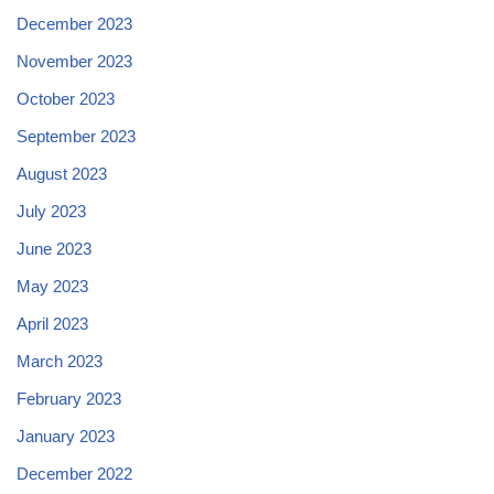
December 2023
November 2023
October 2023
September 2023
August 2023
July 2023
June 2023
May 2023
April 2023
March 2023
February 2023
January 2023
December 2022