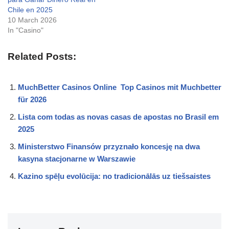
Chile en 2025
10 March 2026
In "Casino"
Related Posts:
MuchBetter Casinos Online ️ Top Casinos mit Muchbetter
für 2026
Lista com todas as novas casas de apostas no Brasil em
2025
Ministerstwo Finansów przyznało koncesję na dwa
kasyna stacjonarne w Warszawie
Kazino spēļu evolūcija: no tradicionālās uz tiešsaistes